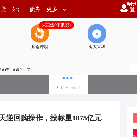
期货
外汇
债券
更多
买基金0申购费>
基金理财
名家直播
中资银行资讯
> 正文
7天逆回购操作，投标量1875亿元