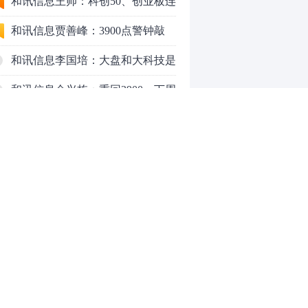
行情怎么走？
和讯信息王帅：科创50、创业板连
续反弹之后，重要防守线已出现
和讯信息贾善峰：3900点警钟敲
响，主力正在暗中布局！
和讯信息李国培：大盘和大科技是
反转？还是反弹？
和讯信息余兴栋：重回3900，下周
稳了吗？
和讯信息齐俊强：缩量涨还会涨！
和讯信息王钊：下周关注这个补涨
机会
和讯信息胡云龙：调整，什么时候
来
中际旭创大跳水！光模块信仰崩塌
了？
中一签缴款7.54万！宇树科技下周
0
一打新，A股机器人"朋友圈"全曝
光