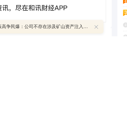
4
8天7板高争民爆：公司不存在涉及矿山资产注入和重大资产重组的具体计划
5
跟帖用户自律公约
6
7
500
提 交
还可输入
字
8
9
1
作，实现净投放3605亿元
2025-07-17
作，实现净投放4446亿元
2025-07-16