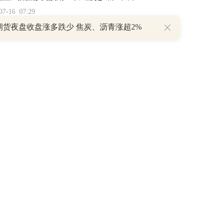
16 07:29
期货夜盘收盘涨多跌少 焦炭、沥青涨超2%
簧没坏，只是暂时被压住
8:13
部区间已探明，但过程不会一帆风顺
7:48
举报/投诉/意见反馈
-
联系我们
-
关于我们
-
广告服务
话：010-65880240 客服电话：010-85650688 传真：010-85650844 邮箱：yhts#
讯网 北京和讯在线信息咨询服务有限公司所载文章、数据仅供参考，投资有风险，选
信业务经营许可证[B2-20090331]
广告经营许可证[京海工商广字第0407号]
乙级测绘资
[2014]0945-245号
]
药品医疗器械网络信息服务备案-（京）网药械信息备字（2023）第