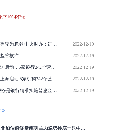
剩下
100
条评论
个别中小银行、村镇银行、信托公司等较为脆弱 中央财办：进一步强化金融稳定保障体系
2022-12-19
监管核准
2022-12-19
本外币合一银行结算账户体系试点在沪启动，5家银行242个营业网点参与试点
2022-12-19
本外币合一银行结算账户体系试点在上海启动 5家机构242个营业网点参与试点
2022-12-19
广发银行杨正科： 做好新市民金融服务是银行精准实施普惠金融的有效抓手
2022-12-19
P
重磅利好刺激叠加估值修复预期 主力逆势抄底一只中药龙头股