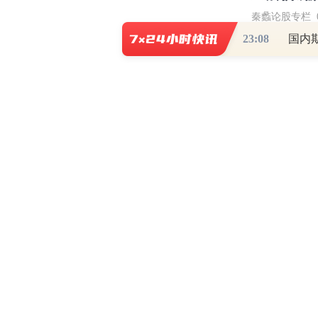
秦蠡论股专栏 07-
23:08
国内
【日报】弹
脱水君 07-15 0
【日报】底
脱水君 07-14 0
和讯网违法和不良信息/涉未成年人有害信息举报电
本站郑重声明：和
[
京ICP证100713号
]
互联网新闻信息服务许可
增值电
许可证（京）字第707号
[
京网文