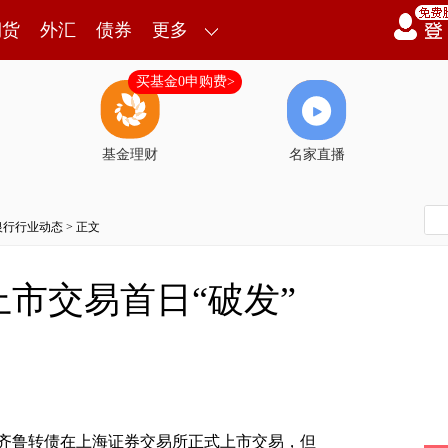
期货
外汇
债券
更多
买基金0申购费>
基金理财
名家直播
银行行业动态
> 正文
市交易首日“破发”
齐鲁转债在上海证券交易所正式上市交易，但