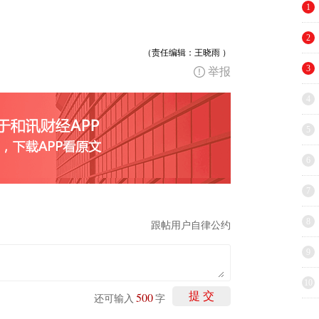
1
2
（责任编辑：王晓雨 ）
3
举报
4
5
6
7
8
跟帖用户自律公约
9
10
500
提 交
还可输入
字