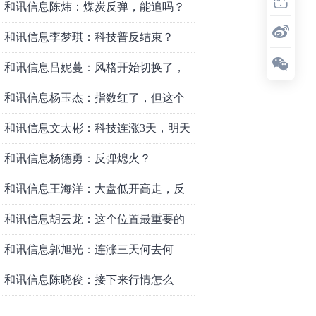
和讯信息陈炜：煤炭反弹，能追吗？
八月主线看哪？
和讯信息李梦琪：科技普反结束？
和讯信息吕妮蔓：风格开始切换了，
周五干万注意
和讯信息杨玉杰：指数红了，但这个
信号警惕！
和讯信息文太彬：科技连涨3天，明天
会迎来分化？
和讯信息杨德勇：反弹熄火？
和讯信息王海洋：大盘低开高走，反
弹结束了吗？
和讯信息胡云龙：这个位置最重要的
是什么？
和讯信息郭旭光：连涨三天何去何
从？主力思维轻松应对
和讯信息陈晓俊：接下来行情怎么
走？