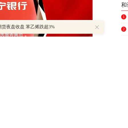
和
1
期货夜盘收盘 苯乙烯跌超3%
2
3
4
5
6
7
8
9
10