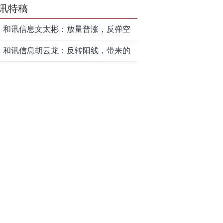
讯特稿
和讯信息文太彬：放量普涨，反弹空
间及应对策略？
和讯信息胡云龙：反转阳线，带来的
改变
和讯信息王海洋：大盘中阳突破
3770，科技持续反弹，秋季行情启
和讯信息盖祎楠：市场放量反攻，科
动？
创赛道迎来强势爆发
和讯信息李炜：变盘成功了吗？短线
如何应对
和讯信息贾善峰：光模块长期看好，
但今天真别急！
和讯信息陈炜：行情否极泰来，接下
来要一飞冲天吗？
“易中天”受美禁令传闻影响，对国际市
场依赖究竟有多大
半导体设备板块谁在“业绩+订单”双兑
现？
李嘉诚押注，卖煤改行的印尼“瑞