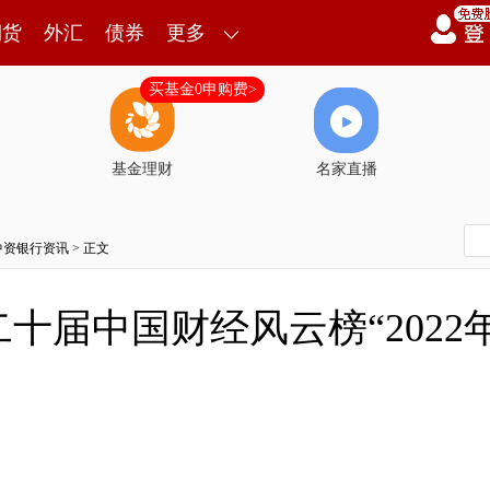
期货
外汇
债券
更多
买基金0申购费>
基金理财
名家直播
中资银行资讯
> 正文
十届中国财经风云榜“202