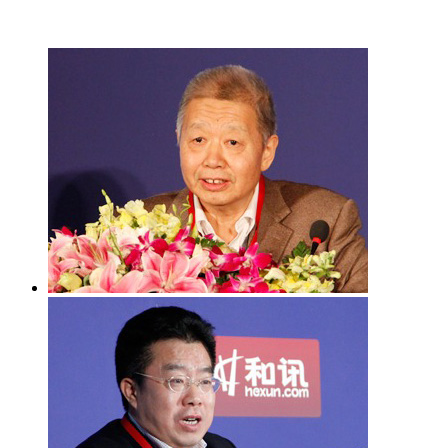
专访汪同三
专访王志浩
专访
[防风险]
曾刚：防止银行局部风险上升为整体风