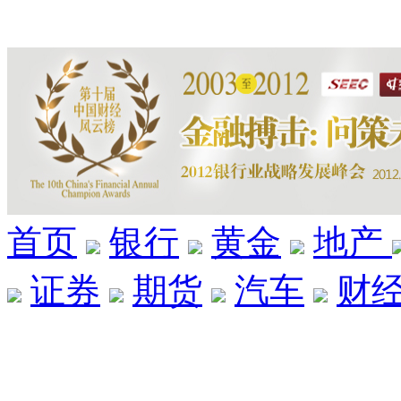
首页
银行
黄金
地产
证券
期货
汽车
财
财经风云榜银行类奖项公布
[谈转型]
汪同三：须改变银行资产独大结构
[人民币]
王志浩：2013年人民币仍会保持升值